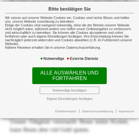
Kunden dokumentieren wir unsere Einstellung als
Bitte bestätigen Sie
Dienstleister für das betriebliche
Versicherungswesen.
Wir setzen auf unserer Website Cookies ein. Cookies sind nichts Böses und helfen
uns, unsere Website zuverlässig zu betreiben.
Einige der Cookies sind zwingend notwendig, ohne die der Betrieb unserer Website
nicht möglich wäre, während andere uns helfen unser Onlineangebot zu verbessern
Sie selbst und Ihr Unternehmen gegen Risiken
und wirtschaftlich zu betreiben. Sie können alle Cookies akzeptieren und sofort
fortfahren oder auch eigene Einstellungen festlegen. Ihre Entscheidung können Sie
nachträglich jederzeit widerrufen und Cookies abwählen (z.B. im Fußbereich unserer
abzusichern, ist unser tägliches Geschäft. Wir
Website).
Nähere Hinweise erhalten Sie in unserer Datenschutzerklärung.
beraten und informieren Sie über sinnvollen und
fachlich kompetenten Versicherungsschutz.
Notwendige
Externe Dienste
ALLE AUSWÄHLEN UND
Dazu gehört es, dass wir ebenso Ihre bestehenden
FORTFAHREN
Versicherungen auf Inhalt, Prämie sowie weitere
Verbesserungen überprüfen und Ihnen
Notwendige bestätigen
gegebenenfalls entsprechende
Eigene Einstellungen festlegen
Änderungsvorschläge unterbreiten.
Erstinformation
Datenschutzerklärung
Impressum
Unsere Tätigkeit verursacht Ihnen keine Kosten,
kann Ihnen aber viel Geld sparen.