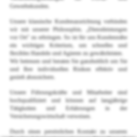
Gewerbekunden.
Unsere klassische Kundenausrichtung verbinden
wir mit unserer Philosophie, „Dienstleistungen
vor Ort" zu erbringen. So ist für uns Kundennähe
ein wichtiges Kriterium, um schnelles und
flexibles Handeln und Agieren zu gewährleisten.
Wir betreuen und beraten Sie ganzheitlich um Sie
und Ihre individuellen Risiken effektiv und
gezielt abzusichern.
Unsere Führungskräfte und Mitarbeiter sind
hochqualifiziert und können auf langjährige
Tätigkeiten und Erfahrungen in der
Versicherungswirtschaft verweisen.
Durch einen persönlichen Kontakt zu unseren