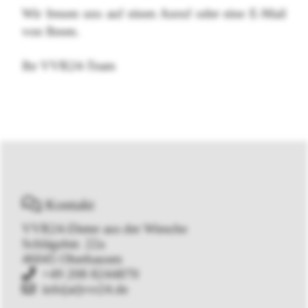
Wir freuen uns auf einen Anruf oder eine E-Mail
von Ihnen.
Ihr VVR24-Team
Kontakt
VVR24-Dieter aus der Wiesche
Schlägelstr. 22a
46045 Oberhausen
+49 208 8244870
info[at]vvr24.de