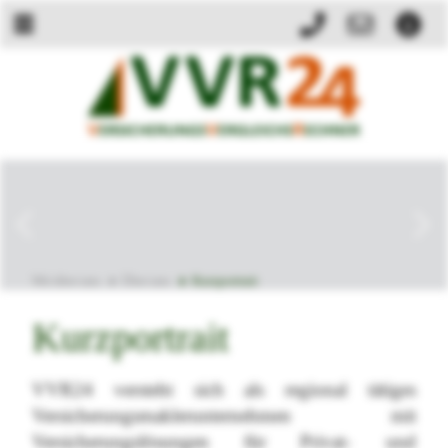
zurück
weite
Wir über uns
Über uns
Kurzportrait
Kurzportrait
VVR24 versteht sich als regional tätiges
Versicherungsmaklerunternehmen mit
Versicherungslösungen für Privat- und