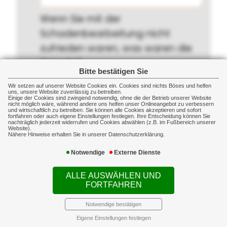
Wenn Sie mit der
Schadenbearbeitung nicht
zufrieden waren, was waren die
Gründe?
Bitte bestätigen Sie
Wir setzen auf unserer Website Cookies ein. Cookies sind nichts Böses und helfen
uns, unsere Website zuverlässig zu betreiben.
Einige der Cookies sind zwingend notwendig, ohne die der Betrieb unserer Website
nicht möglich wäre, während andere uns helfen unser Onlineangebot zu verbessern
und wirtschaftlich zu betreiben. Sie können alle Cookies akzeptieren und sofort
fortfahren oder auch eigene Einstellungen festlegen. Ihre Entscheidung können Sie
nachträglich jederzeit widerrufen und Cookies abwählen (z.B. im Fußbereich unserer
Qualität
Website).
Nähere Hinweise erhalten Sie in unserer Datenschutzerklärung.
1
2
3
4
5
6
Notwendige
Externe Dienste
Qualität unserer Betreuung im
ALLE AUSWÄHLEN UND
FORTFAHREN
Allgemeinen
Notwendige bestätigen
1
2
3
4
5
6
Eigene Einstellungen festlegen