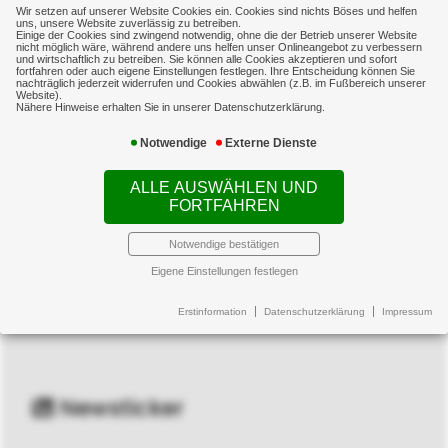
Wir setzen auf unserer Website Cookies ein. Cookies sind nichts Böses und helfen
uns, unsere Website zuverlässig zu betreiben.
Einige der Cookies sind zwingend notwendig, ohne die der Betrieb unserer Website
nicht möglich wäre, während andere uns helfen unser Onlineangebot zu verbessern
und wirtschaftlich zu betreiben. Sie können alle Cookies akzeptieren und sofort
fortfahren oder auch eigene Einstellungen festlegen. Ihre Entscheidung können Sie
nachträglich jederzeit widerrufen und Cookies abwählen (z.B. im Fußbereich unserer
Website).
Nähere Hinweise erhalten Sie in unserer Datenschutzerklärung.
Kontakt
Notwendige
Externe Dienste
VVR24-Dieter aus der Wiesche
ALLE AUSWÄHLEN UND
Schlägelstr. 22a
FORTFAHREN
46045 Oberhausen
+49 208 8244870
Notwendige bestätigen
Eigene Einstellungen festlegen
info[at]vvr24.de
Erstinformation
Datenschutzerklärung
Impressum
Newsticker