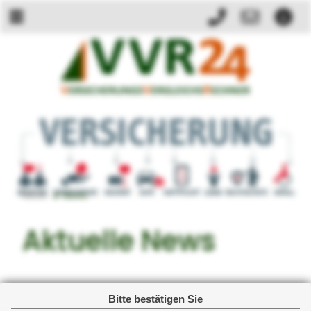
zurück
weit
News
News
Aktuelle News
Bitte bestätigen Sie