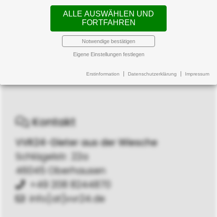
ALLE AUSWÄHLEN UND
FORTFAHREN
Notwendige bestätigen
Eigene Einstellungen festlegen
Erstinformation
Datenschutzerklärung
Impressum
Kontakt
VVR24-Dieter aus der Wiesche
Schlägelstr. 22a
46045 Oberhausen
+49 208 8244870
info[at]vvr24.de